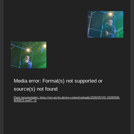
Video-
Media error: Format(s) not supported or
Player
source(s) not found
Datei herunterladen: https://nsr-archiv.de/wp-content/uploads/2026/05/VID-20260509-
WA0072.mp4?_=1