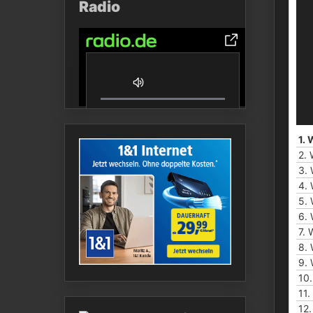
Radio
0% Complete
1.
W
2.
3.
4.
5.
6.
7.
8.
9.
10
11.
12