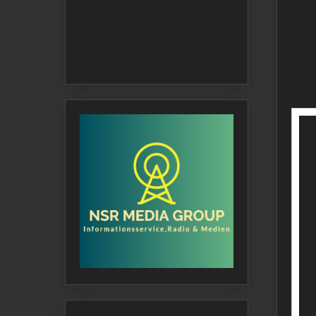
Vid
Pla