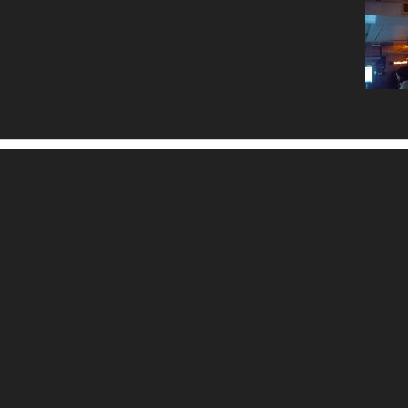
eo-
yer